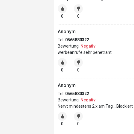
0
0
Anonym
Tel:
0565880322
Bewertung:
Negativ
werbeanrufe.sehr penetrant
0
0
Anonym
Tel:
0565880322
Bewertung:
Negativ
Nervt mindestens 2 x am Tag....Blockiert
0
0